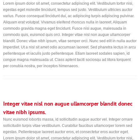
Lorem ipsum dolor sit amet, consectetur adipiscing elit. Vestibulum tortor nisi,
egestas eget molestie tincidunt, tempus sed justo. Vestibulum ultricies auctor
varius. Fusce consequat tincidunt dui, ac adipiscing turpis adipiscing pulvinar.
Aliquam erat volutpat. Vivamus eleifend rhoncus nulla in laoreet. Aliquam
commodo gravida magna eget tincidunt. Fusce nisi augue, malesuada in
commodo quis, euismod quis orci. Integer vitae nisl non augue ullamcorper
blandit. Donec vitae nibh ipsum, vitae semper orci. Nunc sed elit in nulla auctor
imperdiet. Ut a nisl sit amet odio accumsan laoreet. Sed pharetra lectus in arcu
pellentesque et iaculis justo pellentesque. Etiam laoreet sodales sapien, id
congue magna malesuada ut. Class aptent taciti sociosqu ad litora torquent
per conubia nostra, per inceptos himenaeos.
Integer vitae nisl non augue ullamcorper blandit donec
vitae nibh ipsums.
Nunc euismod lobortis massa, id sollicitudin augue auctor vel. Integer ornare
sollicitudin turpis vitae vestibulum. Curabitur faucibus ullamcorper lorem sed
egestas. Pellentesque laoreet auctor eros, et consectetur eros auctor eget.
Lorem ipsum dolor sit amet, consectetur adipiscing elit. Vestibulum tortor nisi,