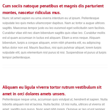
Cum sociis natoque penatibus et magnis dis parturient
montes, nascetur ridiculus mus.
Nunc sit amet sapien eu urna viverra interdum eu ut ipsum. Pellentesque
vulputate leo quis metus ullamcorper dapibus. Nam ac tortor a augue ultrices
sagittis. Maecenas tempor justo eu leo euismod eget sollicitudin sem facilisis.
Curabitur vitae elit nec diam bibendum sagittis quis vitae leo. Curabitur mollis
est ut quam accumsan in luctus est aliquam. Etiam a eros neque. Aliquam
bibendum, turpis a congue aliquam, enim nibh pharetra elit, eu adipiscing
tellus dolor non est. Mauris faucibus, nisi quis pulvinar aliquet, lorem turpis
vulputate elit, quis elementum nisl purus id nisi. Suspendisse et purus ut turpis
tempor pellentesque.
Aliquam eu ligula viverra tortor rutrum vestibulum sit
amet in orci dolores amets unsers.
Pellentesque neque urna, accumsan quis volutpat ut, hendrerit et sapien. Nulla
lobortis aliquam nisl et lacinia. Nulla facilisi. Ut nisi nulla, ultrices ut viverra sit
amet, sagittis quis purus. Nunc eget nibh lorem. Quisque ac leo ut est semper