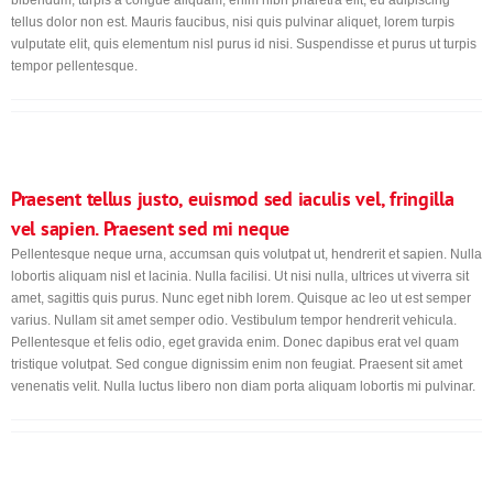
tellus dolor non est. Mauris faucibus, nisi quis pulvinar aliquet, lorem turpis
vulputate elit, quis elementum nisl purus id nisi. Suspendisse et purus ut turpis
tempor pellentesque.
Praesent tellus justo, euismod sed iaculis vel, fringilla
vel sapien. Praesent sed mi neque
Pellentesque neque urna, accumsan quis volutpat ut, hendrerit et sapien. Nulla
lobortis aliquam nisl et lacinia. Nulla facilisi. Ut nisi nulla, ultrices ut viverra sit
amet, sagittis quis purus. Nunc eget nibh lorem. Quisque ac leo ut est semper
varius. Nullam sit amet semper odio. Vestibulum tempor hendrerit vehicula.
Pellentesque et felis odio, eget gravida enim. Donec dapibus erat vel quam
tristique volutpat. Sed congue dignissim enim non feugiat. Praesent sit amet
venenatis velit. Nulla luctus libero non diam porta aliquam lobortis mi pulvinar.