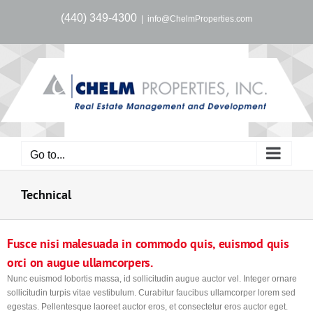
Skip
(440) 349-4300
|
info@ChelmProperties.com
to
content
Go to...
Technical
Fusce nisi malesuada in commodo quis, euismod quis
orci on augue ullamcorpers.
Nunc euismod lobortis massa, id sollicitudin augue auctor vel. Integer ornare
sollicitudin turpis vitae vestibulum. Curabitur faucibus ullamcorper lorem sed
egestas. Pellentesque laoreet auctor eros, et consectetur eros auctor eget.