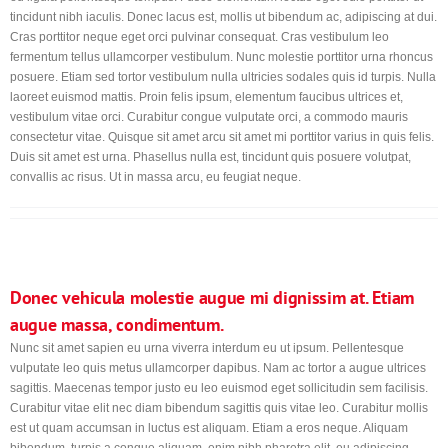
tincidunt nibh iaculis. Donec lacus est, mollis ut bibendum ac, adipiscing at dui.
Cras porttitor neque eget orci pulvinar consequat. Cras vestibulum leo
fermentum tellus ullamcorper vestibulum. Nunc molestie porttitor urna rhoncus
posuere. Etiam sed tortor vestibulum nulla ultricies sodales quis id turpis. Nulla
laoreet euismod mattis. Proin felis ipsum, elementum faucibus ultrices et,
vestibulum vitae orci. Curabitur congue vulputate orci, a commodo mauris
consectetur vitae. Quisque sit amet arcu sit amet mi porttitor varius in quis felis.
Duis sit amet est urna. Phasellus nulla est, tincidunt quis posuere volutpat,
convallis ac risus. Ut in massa arcu, eu feugiat neque.
Donec vehicula molestie augue mi dignissim at. Etiam
augue massa, condimentum.
Nunc sit amet sapien eu urna viverra interdum eu ut ipsum. Pellentesque
vulputate leo quis metus ullamcorper dapibus. Nam ac tortor a augue ultrices
sagittis. Maecenas tempor justo eu leo euismod eget sollicitudin sem facilisis.
Curabitur vitae elit nec diam bibendum sagittis quis vitae leo. Curabitur mollis
est ut quam accumsan in luctus est aliquam. Etiam a eros neque. Aliquam
bibendum, turpis a congue aliquam, enim nibh pharetra elit, eu adipiscing