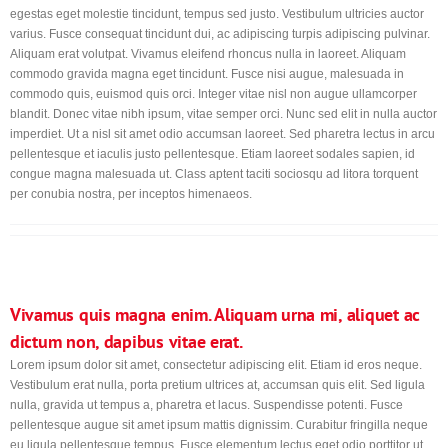
egestas eget molestie tincidunt, tempus sed justo. Vestibulum ultricies auctor
varius. Fusce consequat tincidunt dui, ac adipiscing turpis adipiscing pulvinar.
Aliquam erat volutpat. Vivamus eleifend rhoncus nulla in laoreet. Aliquam
commodo gravida magna eget tincidunt. Fusce nisi augue, malesuada in
commodo quis, euismod quis orci. Integer vitae nisl non augue ullamcorper
blandit. Donec vitae nibh ipsum, vitae semper orci. Nunc sed elit in nulla auctor
imperdiet. Ut a nisl sit amet odio accumsan laoreet. Sed pharetra lectus in arcu
pellentesque et iaculis justo pellentesque. Etiam laoreet sodales sapien, id
congue magna malesuada ut. Class aptent taciti sociosqu ad litora torquent
per conubia nostra, per inceptos himenaeos.
Vivamus quis magna enim. Aliquam urna mi, aliquet ac
dictum non, dapibus vitae erat.
Lorem ipsum dolor sit amet, consectetur adipiscing elit. Etiam id eros neque.
Vestibulum erat nulla, porta pretium ultrices at, accumsan quis elit. Sed ligula
nulla, gravida ut tempus a, pharetra et lacus. Suspendisse potenti. Fusce
pellentesque augue sit amet ipsum mattis dignissim. Curabitur fringilla neque
eu ligula pellentesque tempus. Fusce elementum lectus eget odio porttitor ut