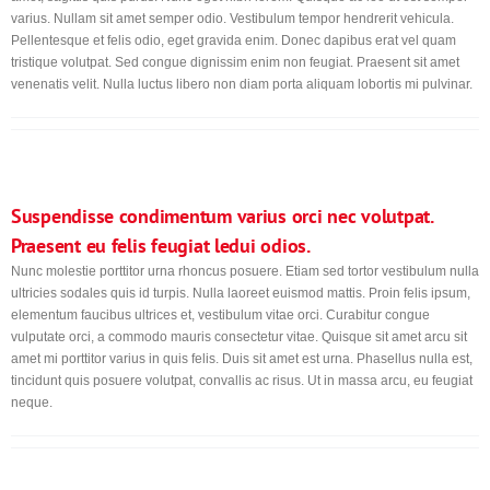
varius. Nullam sit amet semper odio. Vestibulum tempor hendrerit vehicula.
Pellentesque et felis odio, eget gravida enim. Donec dapibus erat vel quam
tristique volutpat. Sed congue dignissim enim non feugiat. Praesent sit amet
venenatis velit. Nulla luctus libero non diam porta aliquam lobortis mi pulvinar.
Suspendisse condimentum varius orci nec volutpat.
Praesent eu felis feugiat ledui odios.
Nunc molestie porttitor urna rhoncus posuere. Etiam sed tortor vestibulum nulla
ultricies sodales quis id turpis. Nulla laoreet euismod mattis. Proin felis ipsum,
elementum faucibus ultrices et, vestibulum vitae orci. Curabitur congue
vulputate orci, a commodo mauris consectetur vitae. Quisque sit amet arcu sit
amet mi porttitor varius in quis felis. Duis sit amet est urna. Phasellus nulla est,
tincidunt quis posuere volutpat, convallis ac risus. Ut in massa arcu, eu feugiat
neque.